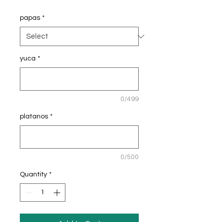
$37.50
per
papas
*
5
Pounds
yuca
*
0/499
platanos
*
0/500
Quantity
*