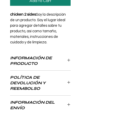
Add to Cart
chicken 2 sides
Soy la descripción 
de un producto. Soy el lugar ideal 
para agregar detalles sobre tu 
producto, así como tamaño, 
materiales, instrucciones de 
cuidado y de limpieza.
INFORMACIÓN DE
PRODUCTO
Soy la descripción de un 
POLÍTICA DE
producto. Soy el lugar ideal 
DEVOLUCIÓN Y
para agregar detalles sobre 
REEMBOLSO
tu producto, así como 
tamaño, materiales, 
Soy una política de devolución y 
instrucciones de cuidado y 
INFORMACIÓN DEL
reembolso. Una oportunidad ideal 
de limpieza. Es también un 
ENVÍO
para explicarles a tus clientes qué 
lugar ideal para destacar 